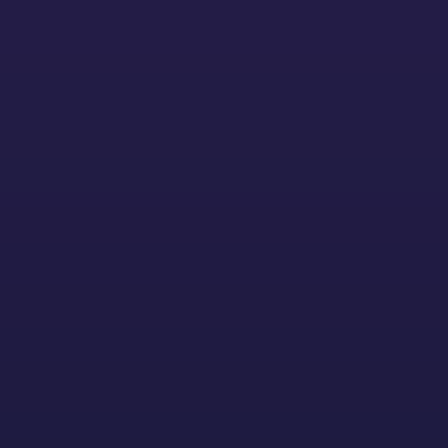
电子竞技
以电子游戏为竞技项目的职业化体育赛事